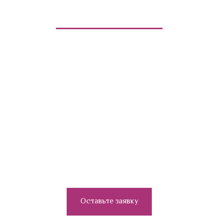
+7(951)694-33-78
Не нашли нужные духи?
Оставьте заявку через эту форму
Оставьте заявку