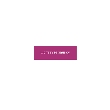
Не нашли нужные духи?
Оставьте заявку через эту форму
Оставьте заявку
Есть вопросы?