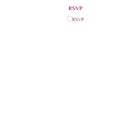
RSVP
При