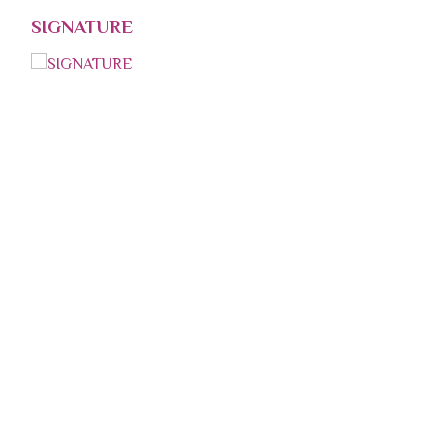
SIGNATURE
ем заказов в Viber\What
+7(951)694-33-78