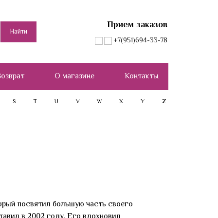
Прием заказов
+7(951)694-33-78
озврат
О магазине
Контакты
S
T
U
V
W
X
Y
Z
торый посвятил большую часть своего
тавил в 2002 году. Его вдохновил