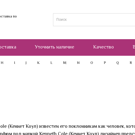
оставка по
оставка
Уточнить наличие
Качество
В
H
I
J
K
L
M
N
O
P
Q
R
le (Кеннет Коул) известен его поклонникам как человек, ко
рфюм под маркой Kenneth Cole (Кеннет Коул) дизайнер предс