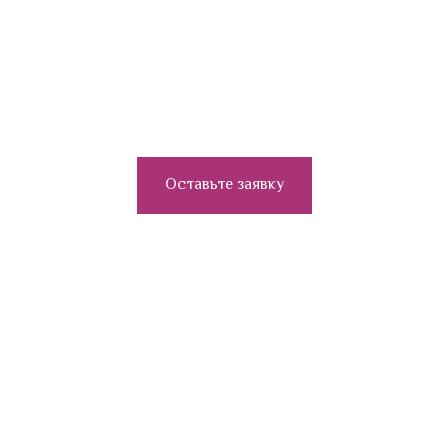
Не нашли нужные духи?
Оставьте заявку через эту форму
Оставьте заявку
Есть вопросы?
Напишите нам сообщение в ВК